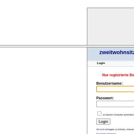
zweitwohnsit
Login
Nur registrierte B
Benutzername:
Passwort:
an diesem Computer automatisc
Um sich einloggen zu können, müssen 
Passwort vergessen