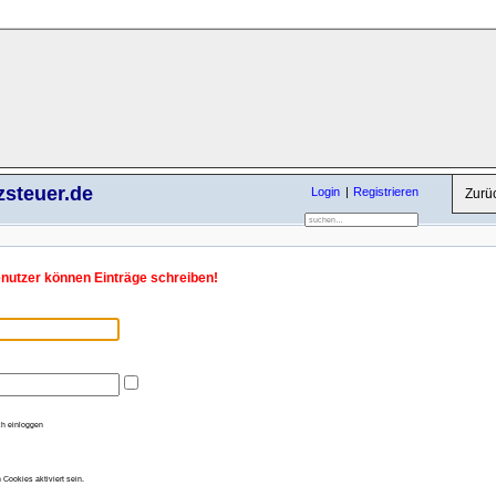
zsteuer.de
Login
Registrieren
Zurü
enutzer können Einträge schreiben!
h einloggen
Cookies aktiviert sein.