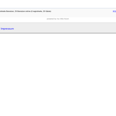
rierte Benutzer, 29 Benutzer online (0 registrierte, 29 Gäste)
RSS
powered by my little forum
|
Impressum