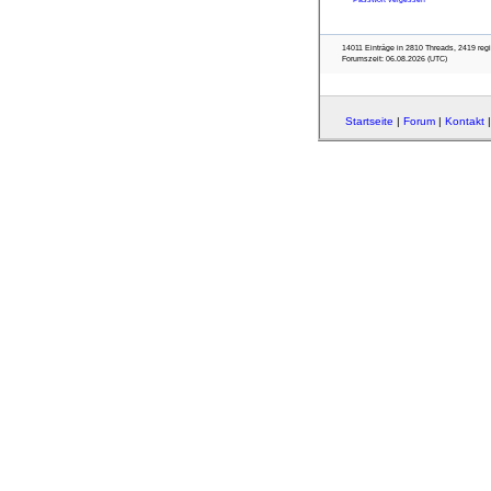
14011 Einträge in 2810 Threads, 2419 regist
Forumszeit: 06.08.2026 (UTC)
Startseite
|
Forum
|
Kontakt