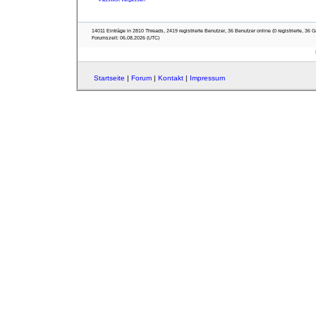
14011 Einträge in 2810 Threads, 2419 registrierte Benutzer, 36 Benutzer online (0 registrierte, 36 G
Forumszeit: 06.08.2026 (UTC)
Startseite
|
Forum
|
Kontakt
|
Impressum