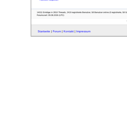
14011 Einträge in 2810 Threads, 2419 registrierte Benutzer, 58 Benutzer online (0 registrierte, 58 G
Forumszeit: 09.08.2026 (UTC)
Startseite
|
Forum
|
Kontakt
|
Impressum