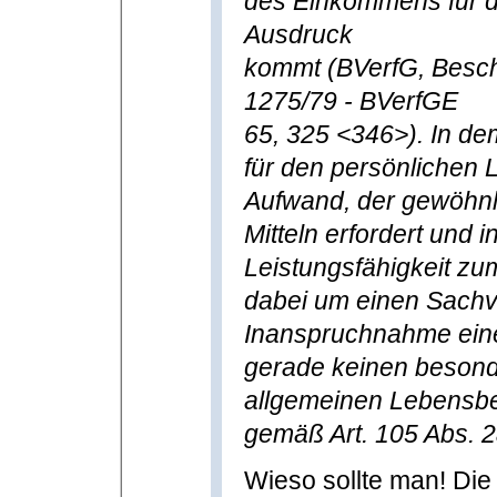
des Einkommens für d
Ausdruck
kommt (BVerfG, Besc
1275/79 - BVerfGE
65, 325 <346>). In d
für den persönlichen 
Aufwand, der gewöhnli
Mitteln erfordert und i
Leistungsfähigkeit zu
dabei um einen Sachve
Inanspruchnahme eine
gerade keinen besonde
allgemeinen Lebensb
gemäß Art. 105 Abs. 
Wieso sollte man! Die