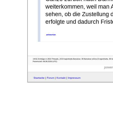
weiterkommen, weil man 
sehen, ob die Zustellun
erfolgte und dadurch Frist
antworten
14011 Einträge in 2810 Threads, 2419 registrierte Benutzer, 48 Benutzer online (0 registrierte, 48 G
Forumszeit: 08.08.2026 (UTC)
power
Startseite
|
Forum
|
Kontakt
|
Impressum