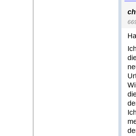
ch
66
Ha
Ic
di
ne
Ur
Wi
di
de
Ic
me
de