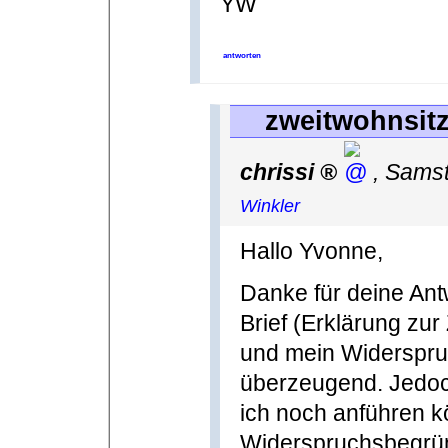
YW
antworten
zweitwohnsitz
chrissi
,
Samst
Winkler
Hallo Yvonne,
Danke für deine Antw
Brief (Erklärung zu
und mein Widerspru
überzeugend. Jedoch
ich noch anführen k
Widerspruchsbegrün