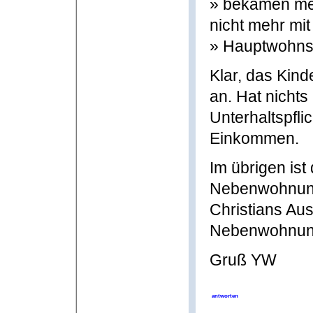
» bekämen mei
nicht mehr mit
» Hauptwohnsi
Klar, das Kind
an. Hat nichts
Unterhaltspfli
Einkommen.
Im übrigen ist
Nebenwohnung 
Christians A
Nebenwohnung 
Gruß YW
antworten