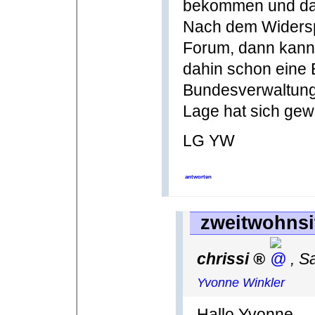
bekommen und dan
Nach dem Widersp
Forum, dann kann m
dahin schon eine
Bundesverwaltung
Lage hat sich gew
LG YW
antworten
zweitwohnsit
chrissi
,
S
Yvonne Winkler
Hallo Yvonne,