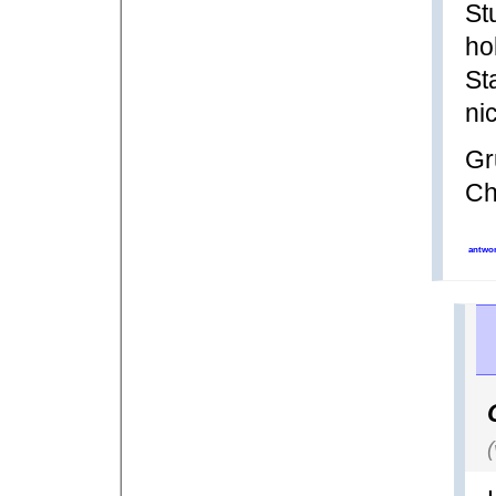
St
ho
St
ni
Gr
Ch
antwor