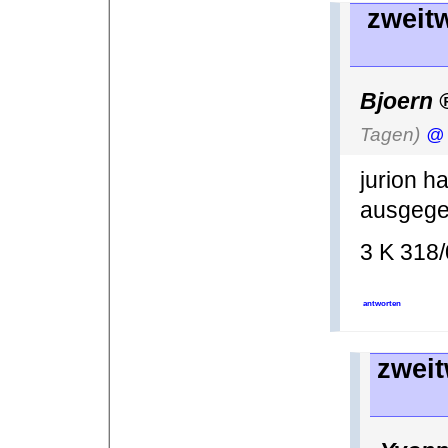
zweit
Bjoern
Tagen)
@ 
jurion h
ausgege
3 K 318
antworten
zweit