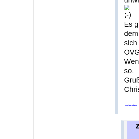
unwi
Es g
dem 
sich
OVG 
Wenn
so.
Gru
Chri
antworten