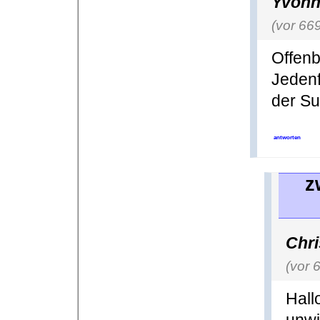
Yvonn
(vor 66
Offenba
Jedenf
der Su
antworten
z
Chri
(vor 
Hall