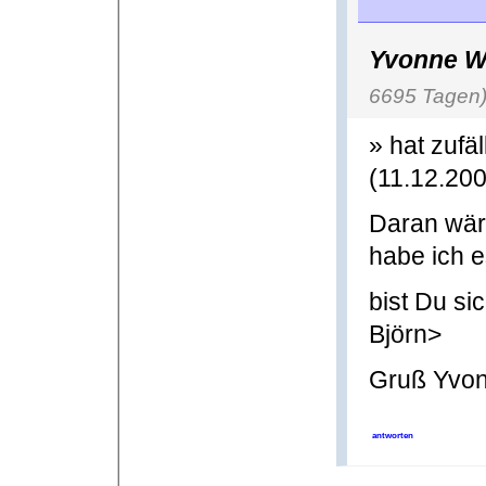
Yvonne W
6695 Tagen
» hat zufä
(11.12.200
Daran wäre
habe ich e
bist Du si
Björn>
Gruß Yvo
antworten