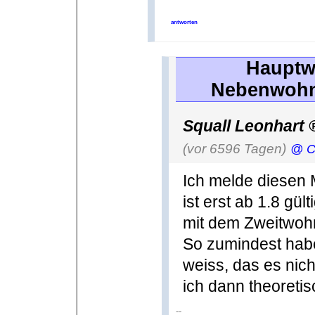
antworten
Hauptw
Nebenwohn
Squall Leonhart
(vor 6596 Tagen)
@ Ch
Ich melde diesen M
ist erst ab 1.8 gül
mit dem Zweitwohnsi
So zumindest habe
weiss, das es nic
ich dann theoretis
--