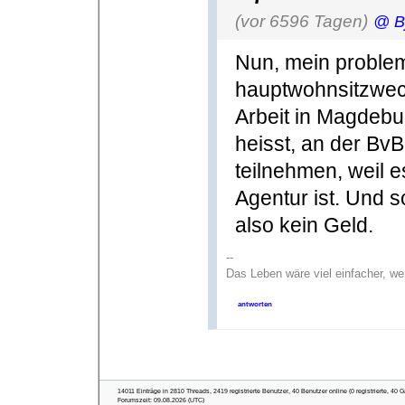
(vor 6596 Tagen)
@ B
Nun, mein problem
hauptwohnsitzwech
Arbeit in Magdebu
heisst, an der Bv
teilnehmen, weil 
Agentur ist. Und s
also kein Geld.
--
Das Leben wäre viel einfacher, we
antworten
14011 Einträge in 2810 Threads, 2419 registrierte Benutzer, 40 Benutzer online (0 registrierte, 40 G
Forumszeit: 09.08.2026 (UTC)