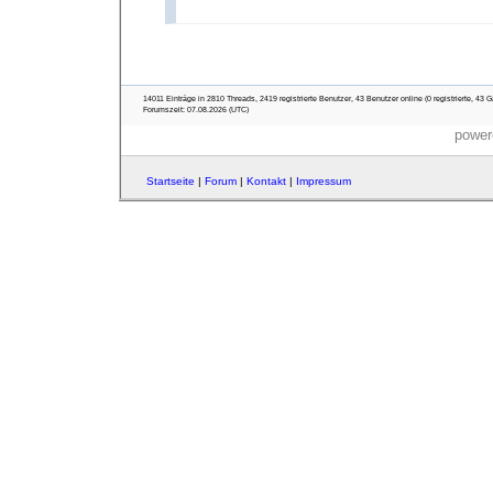
14011 Einträge in 2810 Threads, 2419 registrierte Benutzer, 43 Benutzer online (0 registrierte, 43 G
Forumszeit: 07.08.2026 (UTC)
power
Startseite
|
Forum
|
Kontakt
|
Impressum