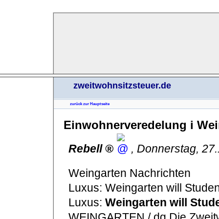
zweitwohnsitzsteuer.de
zurück zur Hauptseite
Einwohnerveredelung i Wei
Rebell
,
Donnerstag, 27
Weingarten Nachrichten
Luxus: Weingarten will Stude
Luxus:
Weingarten will Stud
WEINGARTEN / dg Die Zweitwo