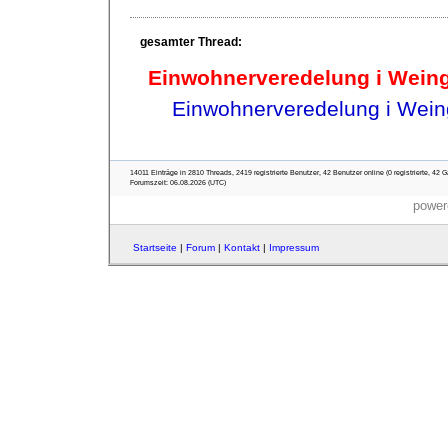
gesamter Thread:
Einwohnerveredelung i Weing
Einwohnerveredelung i Wein
14011 Einträge in 2810 Threads, 2419 registrierte Benutzer, 42 Benutzer online (0 registrierte, 42 G
Forumszeit: 06.08.2026 (UTC)
power
Startseite
|
Forum
|
Kontakt
|
Impressum