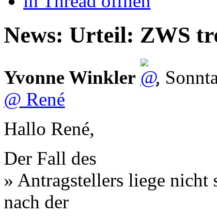
in Thread öffnen
News: Urteil: ZWS t
Yvonne Winkler
,
Sonnt
@ René
Hallo René,
Der Fall des
» Antragstellers liege nich
nach der