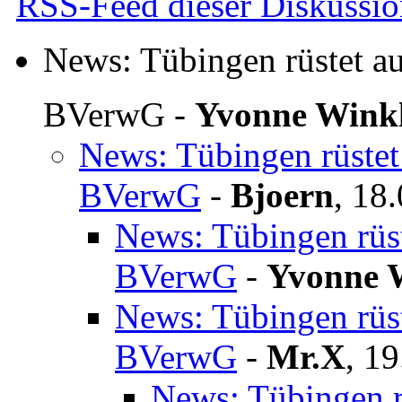
RSS-Feed dieser Diskussio
News: Tübingen rüstet a
BVerwG
-
Yvonne Wink
News: Tübingen rüstet
BVerwG
-
Bjoern
,
18.
News: Tübingen rüs
BVerwG
-
Yvonne 
News: Tübingen rüs
BVerwG
-
Mr.X
,
19
News: Tübingen r