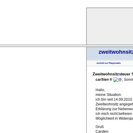
zweitwohnsit
zurück zur Hauptseite
Zweitwohnsitzsteuer 
car5ten
,
Sonnt
Hallo,
meine Situation:
ich bin seit 14.09.201
Zweitwohnsitz angegebe
Erklärung zur Nebenwo
ich mich nicht befreien
Möglichkeit in Widers
Gruß
Carsten