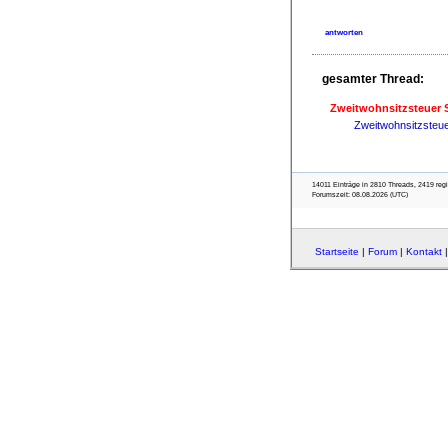
antworten
gesamter Thread:
Zweitwohnsitzsteuer 
Zweitwohnsitzsteue
14011 Einträge in 2810 Threads, 2419 regist
Forumszeit: 08.08.2026 (UTC)
Startseite
|
Forum
|
Kontakt