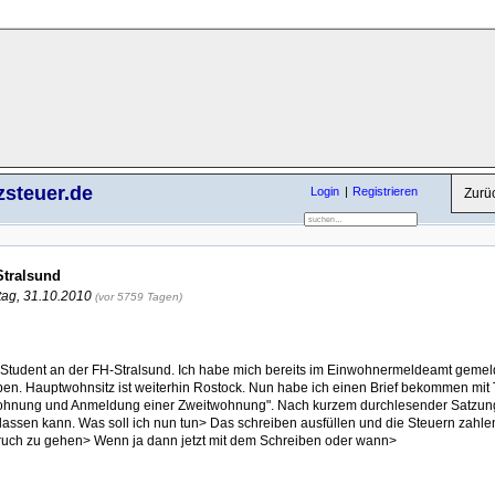
zsteuer.de
Login
Registrieren
Zurü
Stralsund
ag, 31.10.2010
(vor 5759 Tagen)
0 Student an der FH-Stralsund. Ich habe mich bereits im Einwohnermeldeamt gemeld
n. Hauptwohnsitz ist weiterhin Rostock. Nun habe ich einen Brief bekommen mit 
hnung und Anmeldung einer Zweitwohnung". Nach kurzem durchlesender Satzung,
 lassen kann. Was soll ich nun tun> Das schreiben ausfüllen und die Steuern zahlen
pruch zu gehen> Wenn ja dann jetzt mit dem Schreiben oder wann>