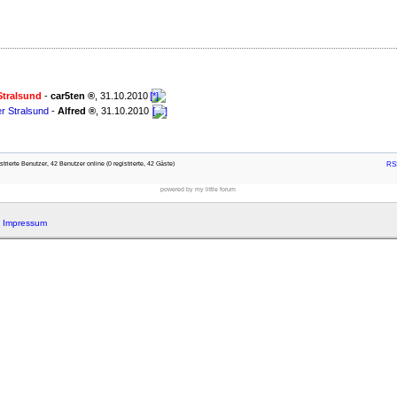
Stralsund
-
car5ten
,
31.10.2010
r Stralsund
-
Alfred
,
31.10.2010
rierte Benutzer, 42 Benutzer online (0 registrierte, 42 Gäste)
RSS
powered by my little forum
|
Impressum