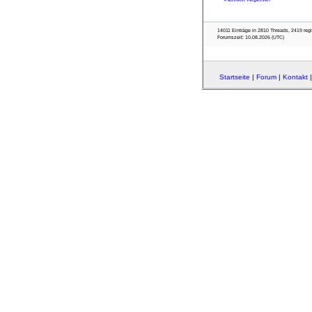
14011 Einträge in 2810 Threads, 2419 regist
Forumszeit: 10.08.2026 (UTC)
Startseite
|
Forum
|
Kontakt