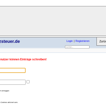
zsteuer.de
Login
Registrieren
Zurü
enutzer können Einträge schreiben!
h einloggen
Cookies aktiviert sein.