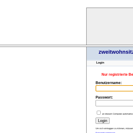
zweitwohnsit
Login
Nur registrierte B
Benutzername:
Passwort:
an diesem Computer automatisc
Um sich einloggen zu können, müssen 
Passwort vergessen