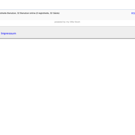
rierte Benutzer, 32 Benutzer online (0 registrierte, 32 Gäste)
RSS
powered by my little forum
|
Impressum