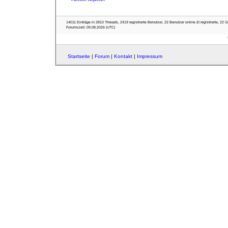
14011 Einträge in 2810 Threads, 2419 registrierte Benutzer, 22 Benutzer online (0 registrierte, 22 G
Forumszeit: 09.08.2026 (UTC)
Startseite
|
Forum
|
Kontakt
|
Impressum