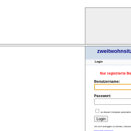
zweitwohnsit
Login
Nur registrierte B
Benutzername:
Passwort:
an diesem Computer automatisc
Um sich einloggen zu können, müssen 
Passwort vergessen