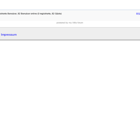
rierte Benutzer, 82 Benutzer online (0 registrierte, 82 Gäste)
RSS
powered by my little forum
|
Impressum