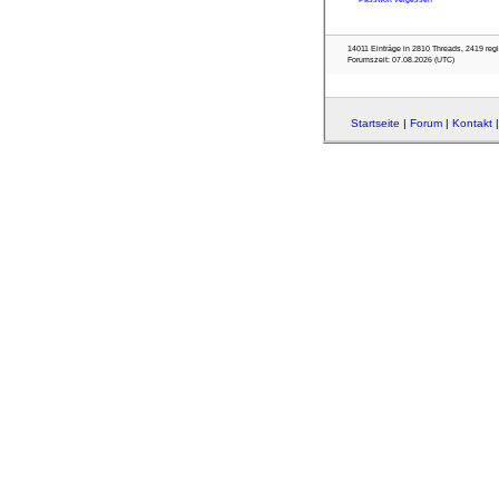
14011 Einträge in 2810 Threads, 2419 regist
Forumszeit: 07.08.2026 (UTC)
Startseite
|
Forum
|
Kontakt