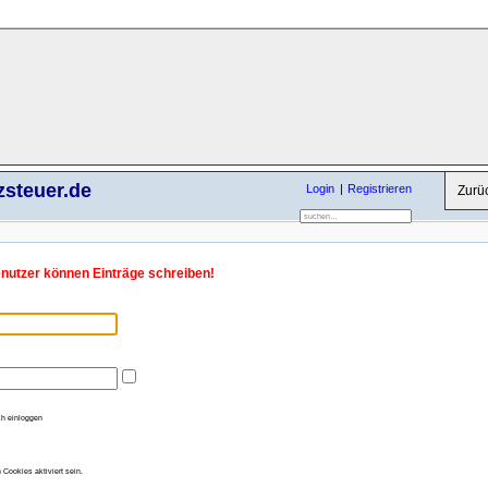
zsteuer.de
Login
Registrieren
Zurü
enutzer können Einträge schreiben!
h einloggen
Cookies aktiviert sein.