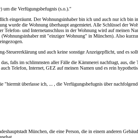
) um die Verfügungsbefugnis (s.o.)."
lich eingeräumt. Der Wohnungsinhaber bin ich und auch nur ich bin 
rung wurde die Wohnung überhaupt angemietet. Alle Schlüssel der Woh
er Telefon- und Internetanschluss in der Wohnung wird auf meinen N
(Wohnungsinhaber mit "einziger Wohnung" in München). Also kurzum,
eingezogen.
ung-Steuererklärung und auch keine sonstige Anzeigepflicht, und es so
cht das, falls im schlimmsten aller Fälle die Kämmerei nachfragt, aus, d
, auch Telefon, Internet, GEZ auf meinen Namen und es rein hypothetis
ie "hiermit überlasse ich, ... , die Verfügungsbefugnis über nachfolg
ndeshauptstadt München, die eine Person, die in einem anderen Gebäu
nnehat.