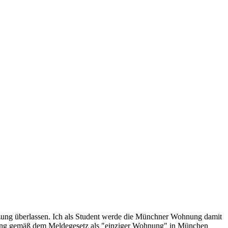
zung überlassen. Ich als Student werde die Münchner Wohnung damit
nung gemäß dem Meldegesetz als "einziger Wohnung" in München