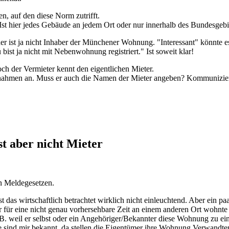
n, auf den diese Norm zutrifft.
 Ist hier jedes Gebäude an jedem Ort oder nur innerhalb des Bundesgeb
er ist ja nicht Inhaber der Münchener Wohnung. "Interessant" könnte e
ist ja nicht mit Nebenwohnung registriert." Ist soweit klar!
 der Vermieter kennt den eigentlichen Mieter.
einnahmen an. Muss er auch die Namen der Mieter angeben? Kommunizie
t aber nicht Mieter
n Meldegesetzen.
 das wirtschaftlich betrachtet wirklich nicht einleuchtend. Aber ein pa
für eine nicht genau vorhersehbare Zeit an einem anderen Ort wohnt
.B. weil er selbst oder ein Angehöriger/Bekannter diese Wohnung zu e
älle sind mir bekannt, da stellen die Eigentümer ihre Wohnung Verwand