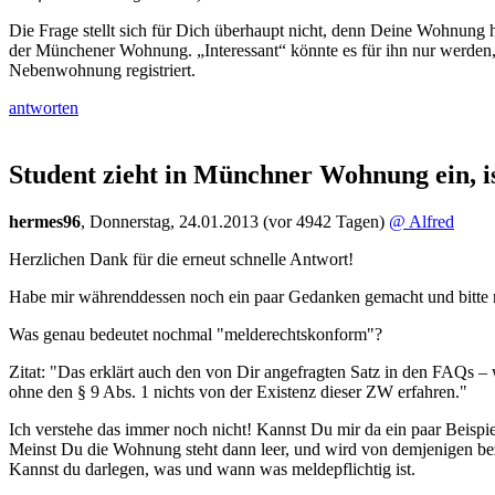
Die Frage stellt sich für Dich überhaupt nicht, denn Deine Wohnung h
der Münchener Wohnung. „Interessant“ könnte es für ihn nur werden, 
Nebenwohnung registriert.
antworten
Student zieht in Münchner Wohnung ein, is
hermes96
,
Donnerstag, 24.01.2013
(vor 4942 Tagen)
@ Alfred
Herzlichen Dank für die erneut schnelle Antwort!
Habe mir währenddessen noch ein paar Gedanken gemacht und bitte no
Was genau bedeutet nochmal "melderechtskonform"?
Zitat: "Das erklärt auch den von Dir angefragten Satz in den FAQs – w
ohne den § 9 Abs. 1 nichts von der Existenz dieser ZW erfahren."
Ich verstehe das immer noch nicht! Kannst Du mir da ein paar Beispiel
Meinst Du die Wohnung steht dann leer, und wird von demjenigen bezah
Kannst du darlegen, was und wann was meldepflichtig ist.