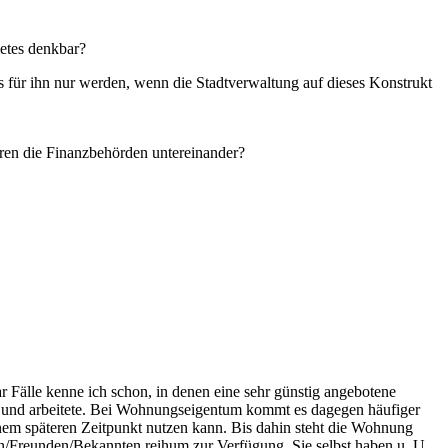
ietes denkbar?
s für ihn nur werden, wenn die Stadtverwaltung auf dieses Konstrukt
ren die Finanzbehörden untereinander?
ar Fälle kenne ich schon, in denen eine sehr günstig angebotene
e und arbeitete. Bei Wohnungseigentum kommt es dagegen häufiger
inem späteren Zeitpunkt nutzen kann. Bis dahin steht die Wohnung
ten/Freunden/Bekannten reihum zur Verfügung. Sie selbst haben u. U.