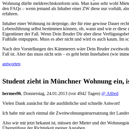
Wohnung dürfte melderechtskonform sein. Man kann sehr wohl Mieter 
den FAQs – wenn jemand als Inhaber einer ZW diese nur vorhält, also 
erfahren.
Inhaber einer Wohnung ist derjenige, der für eine gewisse Dauer rec
Lebensführung selbst bestimmen können, ob, wann und wie er diese nut
Eigentümer der Fall. Wenn Dein Bruder Dir aber diese Verfügungsbefug
Fußfalle entpuppen. Muss es aber nicht und wird es auch kaum. Im schl
Nach den Vorstellungen des Kämmerers wäre Dein Bruder zweitwohnun
Fall ist. Aber das muss nicht sein – es geht beim Innehaben (wie imm
antworten
Student zieht in Münchner Wohnung ein, is
hermes96
,
Donnerstag, 24.01.2013
(vor 4942 Tagen)
@ Alfred
Vielen Dank zunächst für die ausführliche und schnelle Antwort!
Ich habe mir auch einmal die Zweitwohnungsteuersatzung der Landesh
Also wie mir jetzt bekannt ist, müssen der Mieter und der Wohnungs
Überprüfung der Richtigkeit meiner Angaben.