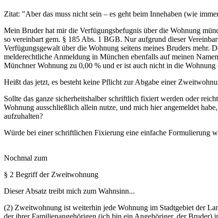
Zitat: "Aber das muss nicht sein – es geht beim Innehaben (wie immer
Mein Bruder hat mir die Verfügungsbefugnis über die Wohnung münd
so vereinbart gem. § 185 Abs. 1 BGB. Nur aufgrund dieser Vereinba
Verfügungsgewalt über die Wohnung seitens meines Bruders mehr. D
melderechtliche Anmeldung in München ebenfalls auf meinen Namen 
Münchner Wohnung zu 0,00 % und er ist auch nicht in die Wohnung 
Heißt das jetzt, es besteht keine Pflicht zur Abgabe einer Zweitwohn
Sollte das ganze sicherheitshalber schriftlich fixiert werden oder rei
Wohnung ausschließlich allein nutze, und mich hier angemeldet habe
aufzuhalten?
Würde bei einer schriftlichen Fixierung eine einfache Formulierung w
Nochmal zum
§ 2 Begriff der Zweitwohnung
Dieser Absatz treibt mich zum Wahnsinn...
(2) Zweitwohnung ist weiterhin jede Wohnung im Stadtgebiet der La
der ihrer Familienangehörigen (ich bin ein Angehöriger, der Bruder) i