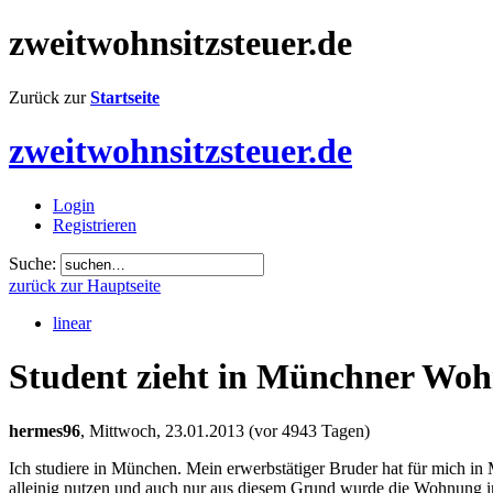
zweitwohnsitzsteuer.de
Zurück zur
Startseite
zweitwohnsitzsteuer.de
Login
Registrieren
Suche:
zurück zur Hauptseite
linear
Student zieht in Münchner Wohn
hermes96
,
Mittwoch, 23.01.2013
(vor 4943 Tagen)
Ich studiere in München. Mein erwerbstätiger Bruder hat für mich 
alleinig nutzen und auch nur aus diesem Grund wurde die Wohnung