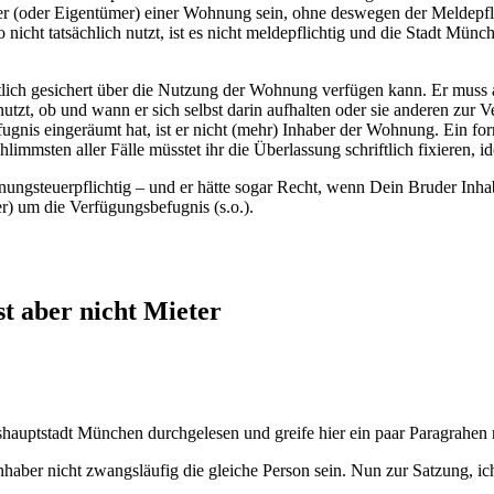
(oder Eigentümer) einer Wohnung sein, ohne deswegen der Meldepflich
nicht tatsächlich nutzt, ist es nicht meldepflichtig und die Stadt Mü
htlich gesichert über die Nutzung der Wohnung verfügen kann. Er muss 
zt, ob und wann er sich selbst darin aufhalten oder sie anderen zur Ve
nis eingeräumt hat, ist er nicht (mehr) Inhaber der Wohnung. Ein forma
immsten aller Fälle müsstet ihr die Überlassung schriftlich fixieren, i
gsteuerpflichtig – und er hätte sogar Recht, wenn Dein Bruder Inhab
er) um die Verfügungsbefugnis (s.o.).
t aber nicht Mieter
auptstadt München durchgelesen und greife hier ein paar Paragrahen 
inhaber nicht zwangsläufig die gleiche Person sein. Nun zur Satzung,