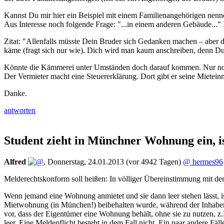
Kannst Du mir hier ein Beispiel mit einem Familienangehörigen nenne
Aus Interesse noch folgende Frage: "...in einem anderen Gebäude..."
Zitat: "Allenfalls müsste Dein Bruder sich Gedanken machen – aber d
käme (fragt sich nur wie). Dich wird man kaum anschreiben, denn Du b
Könnte die Kämmerei unter Umständen doch darauf kommen. Nur noch
Der Vermieter macht eine Steuererklärung. Dort gibt er seine Miet
Danke.
antworten
Student zieht in Münchner Wohnung ein, is
Alfred
,
Donnerstag, 24.01.2013
(vor 4942 Tagen)
@ hermes96
Melderechtskonform soll heißen: In völliger Übereinstimmung mit de
Wenn jemand eine Wohnung anmietet und sie dann leer stehen lässt, ist
Mietwohnung (in München!) beibehalten wurde, während der Inhaber 
vor, dass der Eigentümer eine Wohnung behält, ohne sie zu nutzen, z
leer. Eine Meldepflicht besteht in dem Fall nicht. Ein paar andere F