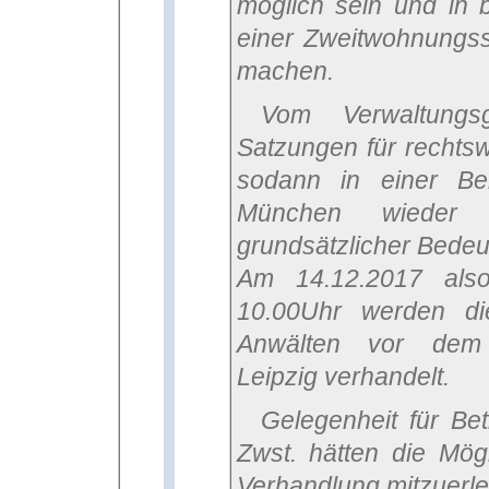
möglich sein und in 
einer Zweitwohnungss
machen.
Vom Verwaltungsgericht München wurden 2
Satzungen für rechtswi
sodann in einer B
München wieder k
grundsätzlicher Bede
Am 14.12.2017 als
10.00Uhr werden di
Anwälten vor dem 
Leipzig verhandelt.
Gelegenheit für Betroffene und Kämpfer gegen die
Zwst. hätten die Mögl
Verhandlung mitzuerl