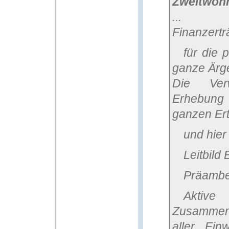
Zweitwohn
...
Finanzert
für die paar Euronen lohnt sich also der
ganze Ärg
Die Ver
Erhebung 
ganzen Ert
und hie
Leitbil
Präambe
Akt
Zusammena
aller Ein