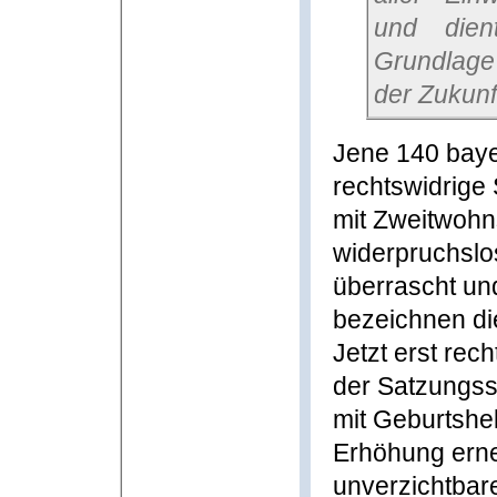
und die
Grundlage
der Zukunf
Jene 140 bay
rechtswidrige
mit Zweitwohns
widerpruchslo
überrascht un
bezeichnen die R
Jetzt erst re
der Satzungs
mit Geburtshelf
Erhöhung erne
unverzichtbare