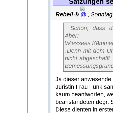
Satzungen sei
Rebell
,
Sonntag
Schön, dass die Kommunen verloren haben.
Aber:
Wiessees Kämmere
„Denn mit dem Urt
nicht abgeschafft
Bemessungsgrundla
Ja dieser anwesende 
Juristin Frau Funk sa
kaum beantworten, we
beanstandeten degr. S
Diese dienten in erste