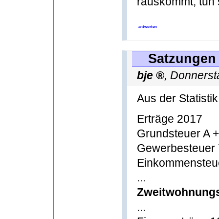
rauskommt, tun s
antworten
Satzungen 
bje
,
Donnerst
Aus der Statisti
Erträge 2017
Grundsteuer A +
Gewerbesteuer 
Einkommensteue
...
Zweitwohnungs
...