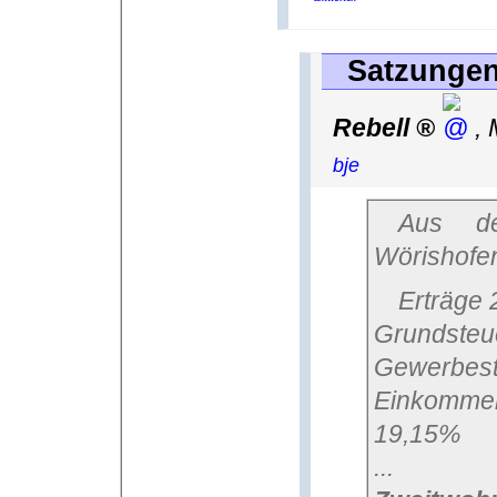
Satzungen 
Rebell
,
bje
Aus der Statistik 2017 für Bad
Wörishofe
Erträge
Grundsteue
Gewerbest
Einkomme
19,15%
...