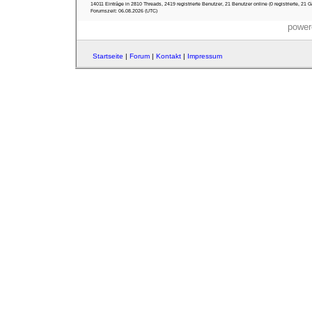
14011 Einträge in 2810 Threads, 2419 registrierte Benutzer, 21 Benutzer online (0 registrierte, 21 G
Forumszeit: 06.08.2026 (UTC)
power
Startseite
|
Forum
|
Kontakt
|
Impressum