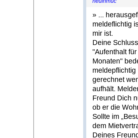
neuinmuc
» ... herausge
meldeflichtig 
mir ist.
Deine Schlussf
"Aufenthalt fü
Monaten" bede
meldepflichtig
gerechnet wen
aufhält. Melde
Freund Dich nu
ob er die Wohn
Sollte im „Be
dem Mietvert
Deines Freund