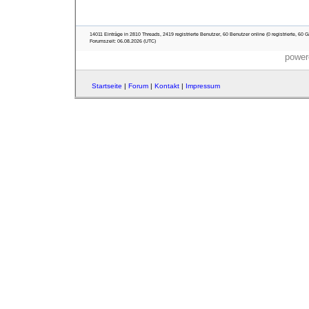
14011 Einträge in 2810 Threads, 2419 registrierte Benutzer, 60 Benutzer online (0 registrierte, 60 G
Forumszeit: 06.08.2026 (UTC)
power
Startseite
|
Forum
|
Kontakt
|
Impressum