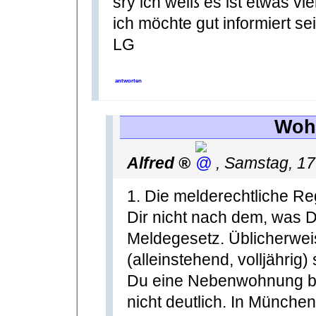
sry ich weiß es ist etwas vi
ich möchte gut informiert se
LG
antworten
Woh
Alfred
,
Samstag, 17
1. Die melderechtliche Reg
Dir nicht nach dem, was D
Meldegesetz. Üblicherweis
(alleinstehend, volljähri
Du eine Nebenwohnung br
nicht deutlich. In Münche