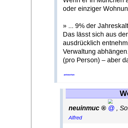
Wenn er in München ar
oder einziger Wohnung
» ... 9% der Jahreska
Das lässt sich aus de
ausdrücklich entnehm
Verwaltung abhängen. 
(pro Person) – aber da
antworten
W
neuinmuc
,
So
Alfred