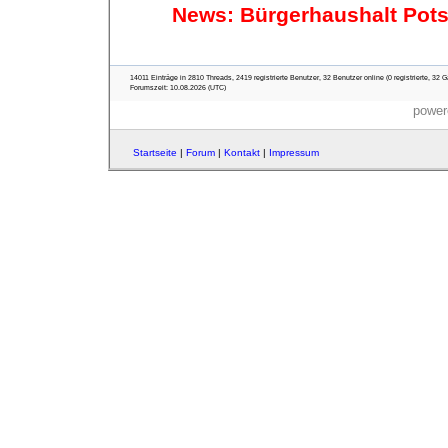
News: Bürgerhaushalt Pot
14011 Einträge in 2810 Threads, 2419 registrierte Benutzer, 32 Benutzer online (0 registrierte, 32 G
Forumszeit: 10.08.2026 (UTC)
power
Startseite
|
Forum
|
Kontakt
|
Impressum