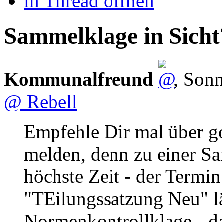
in Thread öffnen
Sammelklage in Sicht
Kommunalfreund
,
Sonn
@ Rebell
Empfehle Dir mal über g
melden, denn zu einer S
höchste Zeit - der Termi
"TEilungssatzung Neu" lä
Normenkontrollklage - da