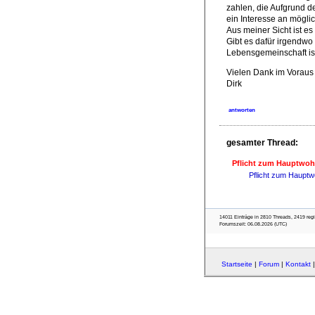
zahlen, die Aufgrund d
ein Interesse an möglic
Aus meiner Sicht ist e
Gibt es dafür irgendwo
Lebensgemeinschaft is
Vielen Dank im Voraus
Dirk
antworten
gesamter Thread:
Pflicht zum Hauptwohn
Pflicht zum Hauptwo
14011 Einträge in 2810 Threads, 2419 regist
Forumszeit: 06.08.2026 (UTC)
Startseite
|
Forum
|
Kontakt