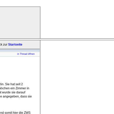
ck zur
Startseite
in Thread öffnen
n. Sie hat seit 2
 Wochen ein Zimmer in
 wurde sie darauf
de angegeben, dass sie
und somit hier die ZWS