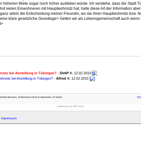
er höheren Miete sogar noch höher ausfallen würde. Ich verstehe, dass die Stadt Tü
hst vielen Einwohneren mit Hauptwohnistz hat, halte diese Art der Information aber 
s ganz allein die Entscheidung meiner Freundin, wo sie ihren Hauptwohnsitz bzw.
 eine klare gesetzliche Grundlage> Gelten wir als Lebensgemeinschaft auch wenn
t>
sitz bei Anstellung in Tübingen?
-
DirkP
,
12.02.2010
hnsitz bei Anstellung in Tübingen?
-
Alfred
,
12.02.2010
rierte Benutzer, 20 Benutzer online (0 registrierte, 20 Gäste)
RSS
powered by my little forum
|
Impressum