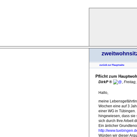
zweitwohnsit
zurück zur Hauptseite
Pflicht zum Hauptwoh
DirkP
,
Freitag
Hallo,
meine Lebensgefährtin (
Wochen eine auf 3 Jahr
einer WG in Tübingen.
hingewiesen, dass sie
sich durch Ihre Arbeit 
Ein änlicher Grundtenor
http://www.tuebingen.
Würden wir dieser Argu