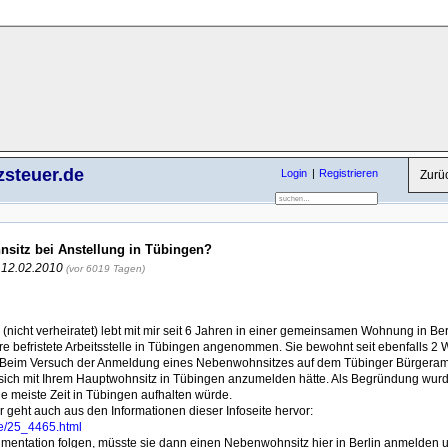
zsteuer.de
Login
Registrieren
Zurü
nsitz bei Anstellung in Tübingen?
, 12.02.2010
(vor 6019 Tagen)
nicht verheiratet) lebt mit mir seit 6 Jahren in einer gemeinsamen Wohnung in Berli
e befristete Arbeitsstelle in Tübingen angenommen. Sie bewohnt seit ebenfalls 2
 Beim Versuch der Anmeldung eines Nebenwohnsitzes auf dem Tübinger Bürgeramt
 sich mit Ihrem Hauptwohnsitz in Tübingen anzumelden hätte. Als Begründung wur
die meiste Zeit in Tübingen aufhalten würde.
 geht auch aus den Informationen dieser Infoseite hervor:
de/25_4465.html
mentation folgen, müsste sie dann einen Nebenwohnsitz hier in Berlin anmelden 