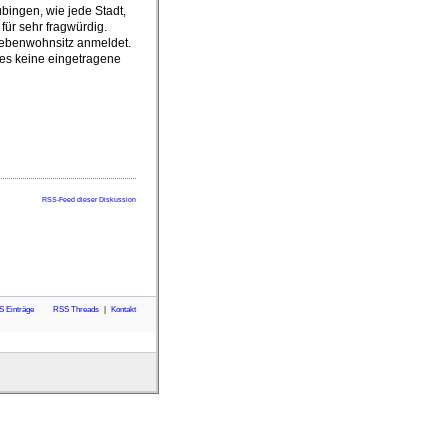
bingen, wie jede Stadt,
für sehr fragwürdig.
 Nebenwohnsitz anmeldet.
 es keine eingetragene
RSS-Feed dieser Diskussion
 Einträge
RSS Threads
Kontakt