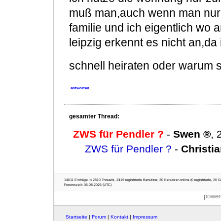
muß man,auch wenn man nur kur
familie und ich eigentlich wo
leipzig erkennt es nicht an,da 
schnell heiraten oder warum s
antworten
gesamter Thread:
ZWS für Pendler ?
-
Swen
,
ZWS für Pendler ?
-
Christi
14011 Einträge in 2810 Threads, 2419 registrierte Benutzer, 20 Benutzer online (0 registrierte, 20 G
Forumszeit: 06.08.2026 (UTC)
power
Startseite
|
Forum
|
Kontakt
|
Impressum