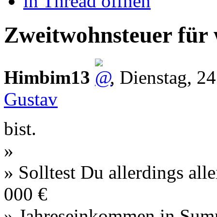
in Thread öffnen
Zweitwohnsteuer für w
Himbim13
,
Dienstag, 2
Gustav
bist.
»
» Solltest Du allerdings al
000 €
» Jahreseinkommen in Summ