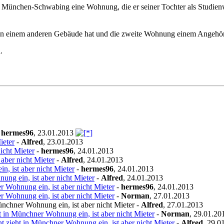
 München-Schwabing eine Wohnung, die er seiner Tochter als Studienw
 in einem anderen Gebäude hat und die zweite Wohnung einem Angehöri
.
-
hermes96
,
23.01.2013
ieter
-
Alfred
,
23.01.2013
icht Mieter
-
hermes96
,
24.01.2013
aber nicht Mieter
-
Alfred
,
24.01.2013
, ist aber nicht Mieter
-
hermes96
,
24.01.2013
ung ein, ist aber nicht Mieter
-
Alfred
,
24.01.2013
r Wohnung ein, ist aber nicht Mieter
-
hermes96
,
24.01.2013
r Wohnung ein, ist aber nicht Mieter
-
Norman
,
27.01.2013
ünchner Wohnung ein, ist aber nicht Mieter
-
Alfred
,
27.01.2013
t in Münchner Wohnung ein, ist aber nicht Mieter
-
Norman
,
29.01.20
t zieht in Münchner Wohnung ein, ist aber nicht Mieter
-
Alfred
,
29.0