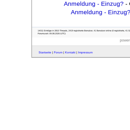
Anmeldung - Einzug?
-
Anmeldung - Einzug
14011 Einträge in 2810 Threads, 2419 registrierte Benutzer, 41 Benutzer online (0 registrierte, 41 G
Forumszeit: 09.08.2026 (UTC)
power
Startseite
|
Forum
|
Kontakt
|
Impressum