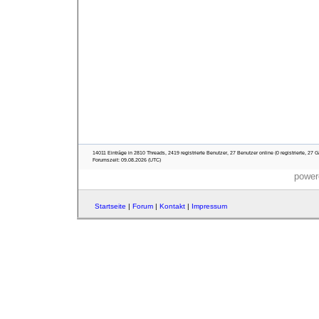
14011 Einträge in 2810 Threads, 2419 registrierte Benutzer, 27 Benutzer online (0 registrierte, 27 G
Forumszeit: 09.08.2026 (UTC)
power
Startseite
|
Forum
|
Kontakt
|
Impressum