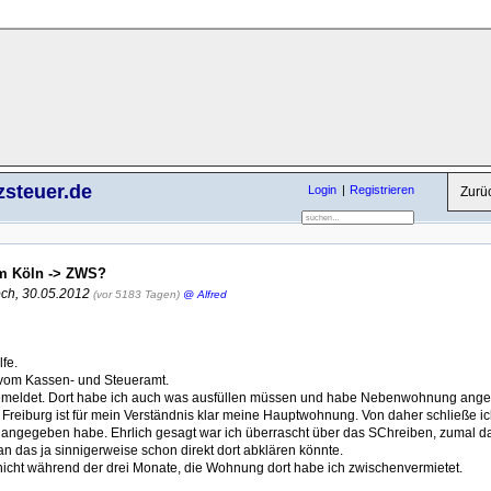
zsteuer.de
Login
Registrieren
Zurü
um Köln -> ZWS?
och, 30.05.2012
(vor 5183 Tagen)
@ Alfred
fe.
vom Kassen- und Steueramt.
ngemeldet. Dort habe ich auch was ausfüllen müssen und habe Nebenwohnung ange
 Freiburg ist für mein Verständnis klar meine Hauptwohnung. Von daher schließe ic
angegeben habe. Ehrlich gesagt war ich überrascht über das SChreiben, zumal d
 das ja sinnigerweise schon direkt dort abklären könnte.
r nicht während der drei Monate, die Wohnung dort habe ich zwischenvermietet.