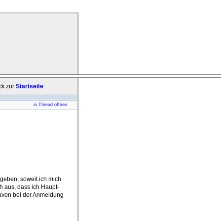
ck zur
Startseite
in Thread öffnen
geben, soweit ich mich
h aus, dass ich Haupt-
avon bei der Anmeldung