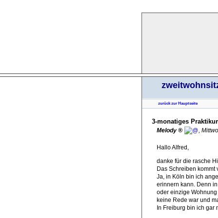
zweitwohnsit
zurück zur Hauptseite
3-monatiges Praktik
Melody
,
Mittw
Hallo Alfred,
danke für die rasche Hil
Das Schreiben kommt 
Ja, in Köln bin ich a
erinnern kann. Denn in
oder einzige Wohnung 
keine Rede war und man
In Freiburg bin ich ga