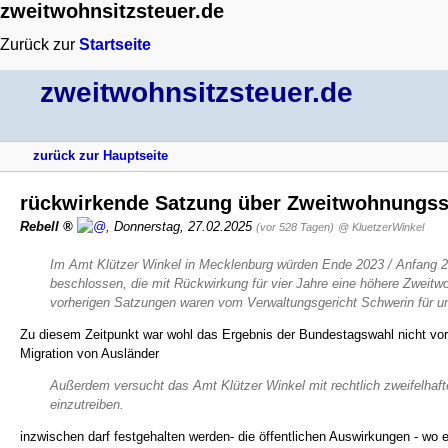
zweitwohnsitzsteuer.de
Zurück zur
Startseite
zweitwohnsitzsteuer.de
zurück zur Hauptseite
rückwirkende Satzung über Zweitwohnungsst
Rebell
,
Donnerstag, 27.02.2025
(vor 528 Tagen)
@ KluetzerWinkel
Im Amt Klützer Winkel in Mecklenburg würden Ende 2023 / Anfang 
beschlossen, die mit Rückwirkung für vier Jahre eine höhere Zweit
vorherigen Satzungen waren vom Verwaltungsgericht Schwerin für un
Zu diesem Zeitpunkt war wohl das Ergebnis der Bundestagswahl nicht vo
Migration von Ausländer
Außerdem versucht das Amt Klützer Winkel mit rechtlich zweifelhaf
einzutreiben.
inzwischen darf festgehalten werden- die öffentlichen Auswirkungen - wo