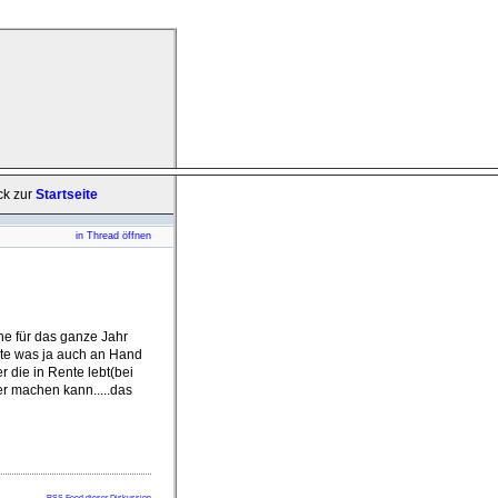
ck zur
Startseite
in Thread öffnen
ne für das ganze Jahr
ste was ja auch an Hand
 die in Rente lebt(bei
er machen kann.....das
RSS-Feed dieser Diskussion