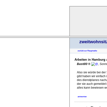
zweitwohnsit
zurück zur Hauptseite
Arbeiten in Hamburg a
Basti00
,
Sonnt
Also sie würde bei der 
gibt haben wir einfac
des dienstplanes nachz
der sie auch gemeldet i
alles kann bewiesen w
antworten