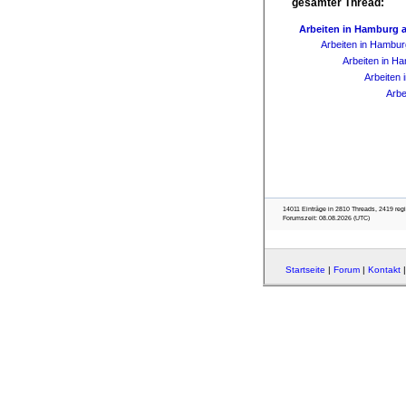
gesamter Thread:
Arbeiten in Hamburg a
Arbeiten in Hambur
Arbeiten in Ha
Arbeiten 
Arbe
14011 Einträge in 2810 Threads, 2419 regist
Forumszeit: 08.08.2026 (UTC)
Startseite
|
Forum
|
Kontakt