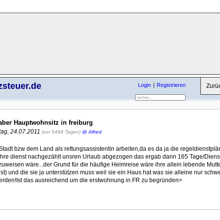
zsteuer.de
Login
Registrieren
Zurü
ber Hauptwohnsitz in freiburg
ag, 24.07.2011
(vor 5494 Tagen)
@ Alfred
Stadt bzw dem Land als rettungsassistentin arbeiten,da es da ja die regeldienstplä
h ihre dienst nachgezählt unsren Urlaub abgezogen das ergab dann 165 Tage/Dien
uweisen wäre...der Grund für die häufige Heimreise wäre ihre allein lebende Mutter
st) und die sie ja unterstützen muss weil sie ein Haus hat was sie alleine nur schw
erden!Ist das ausreichend um die erstwohnung in FR zu begründen>