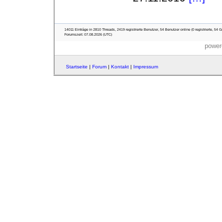
14011 Einträge in 2810 Threads, 2419 registrierte Benutzer, 54 Benutzer online (0 registrierte, 54 G
Forumszeit: 07.08.2026 (UTC)
power
Startseite
|
Forum
|
Kontakt
|
Impressum