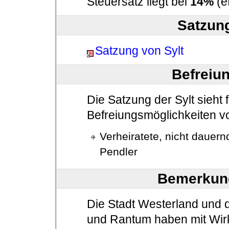
Steuersatz liegt bei
14%
(ef
Satzun
Satzung von Sylt
Befreiu
Die Satzung der Sylt sieht 
Befreiungsmöglichkeiten vo
Verheiratete, nicht dauern
Pendler
Bemerkun
Die Stadt Westerland und 
und Rantum haben mit Wir