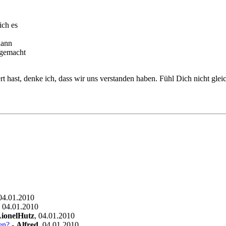
ich es
dann
 gemacht
t hast, denke ich, dass wir uns verstanden haben. Fühl Dich nicht gleic
04.01.2010
,
04.01.2010
ionelHutz
,
04.01.2010
en?
-
Alfred
,
04.01.2010