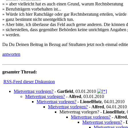
» » aber vielleicht hat es auch einen Grund, warum Rechtsberatung
» Berufsträgern vorbehalten ist...
» Würde ich hier Ratschläge oder gar Rechtsberatung erteilen, würde 
» ganz bestimmt nicht unentgeltlich tun.
» Aber bitte, ich überlasse das Feld auch gerne anderen. Die können 
» sicherstellen, dass gegenüber Behörden keine unrichtigen Angaben
» werden.
Da Du Deinen Beitrag in Bezug auf Straftaten jetzt noch einmal editier
antworten
gesamter Thread:
RSS-Feed dieser Diskussion
Mietvertrag vorlegen?
-
Garfield
,
03.01.2010
Mietvertrag vorlegen?
-
Alfred
,
03.01.2010
Mietvertrag vorlegen?
-
LionelHutz
,
04.01.2010
Mietvertrag vorlegen?
-
Alfred
,
04.01.2010
Mietvertrag vorlegen?
-
LionelHutz
,
Mietvertrag vorlegen?
-
Alfred
Mietvertrag vorlegen?
-
L
Mietvertrag vorleg