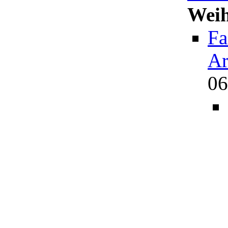
Weih
Fa
Ar
06