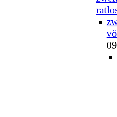
ratlo
zw
vö
09